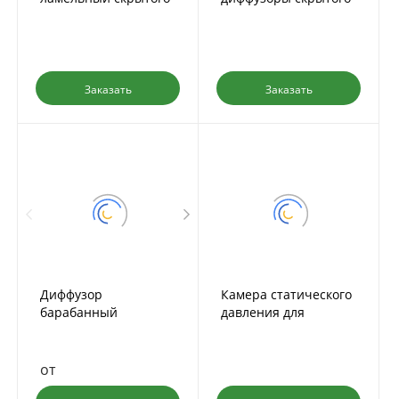
монтажа IN-TSD-PL-N
монтажа IN-PL-N
Заказать
Заказать
Диффузор
Камера статического
барабанный
давления для
скрытого монтажа IN-
щелевых диффузоров
PL-B
от