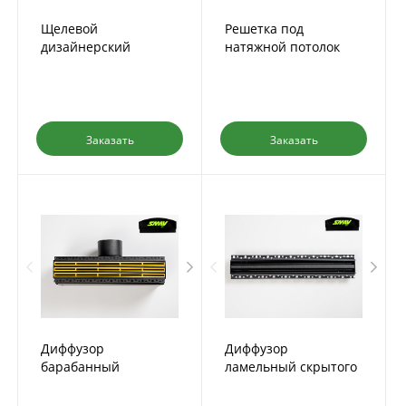
Щелевой
Решетка под
дизайнерский
натяжной потолок
диффузор INLine
Заказать
Заказать
Диффузор
Диффузор
барабанный
ламельный скрытого
скрытого монтажа IN-
монтажа IN-TSD-PL-N
SD-PL-B-3 с КСД