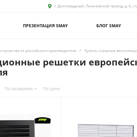
г. Долгопрудный, Лихачевский проезд, д. 6, ст
ПРЕЗЕНТАЦИЯ SMAY
БЛОГ SMAY
 качества от российского производителя
/
Купить стальные вентиляци
ционные решетки европейск
ля
По названию
По цене