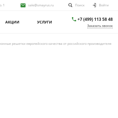
р. 1
sale@smayrus.ru
Поиск
Войти
+7 (499) 113 58 48
АКЦИИ
УСЛУГИ
Заказать звонок
онные решетки европейского качества от российского производителя