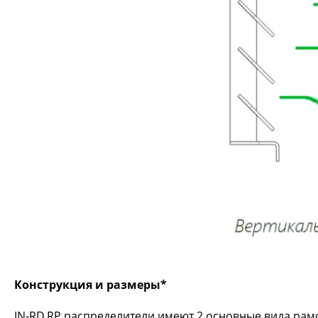
Конструкция и размеры*
IN-RD,RP распределители имеют 2 основные вида рамо