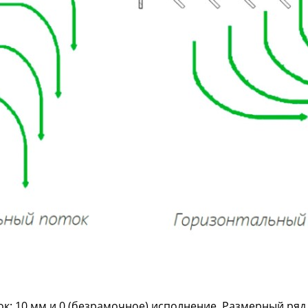
к: 10 мм и 0 (безрамочное) исполнение. Размерный ряд