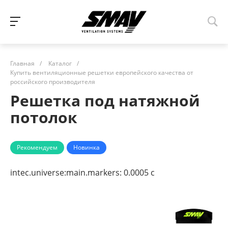
Главная
/
Каталог
/
Купить вентиляционные решетки европейского качества от
российского производителя
Решетка под натяжной
потолок
Рекомендуем
Новинка
intec.universe:main.markers:
0.0005 с