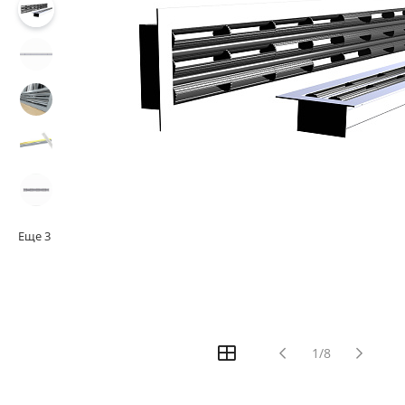
Еще
3
1/8