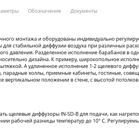
аметры
Обозначение
Документы
очного монтажа и оборудованы индивидуально регулир
 для стабильной диффузии воздуха при различных расхо
ого давления. Разделенное исполнение барабанов в од
носительно дизайна. К примеру, широкопольное исполне
ытяжкой. А удлиненное исполнение 1-2 щелевого диффу
ы, парадные холлы, приемные кабинеты, гостиные, сов
е вертикальном положении в стене, с высотой потолков о
ть щелевые диффузоры IN-SD-B для подачи, как нагретог
нии рабочей разницы температур до 10° С. Регулируемы