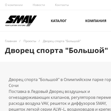
О компании
Новости
Контакты
КАТАЛОГ
КОМПАНИЯ
Главная
/
Проекты
/
Дворец спорта "Большой"
Дворец спорта "Большой"
Дворец спорта "Большой" в Олимпийском парке го
Сочи
Поставка в Ледовый Дворец воздушных и
огнезадерживающих клапанов, регуляторов перем
расхода воздуха VAV, решеток и диффузоров SMAY,
решеток легкой серии ALW–L, воздуховодов и креп