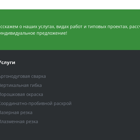
сскажем о наших услугах, видах работ и типовых проектах, рас
индивидуальное предложение!
Услуги
Аргонодуговая сварка
Вертикальная гибка
Порошковая окраска
Координатно-пробивной раскрой
Лазерная резка
Плазменная резка