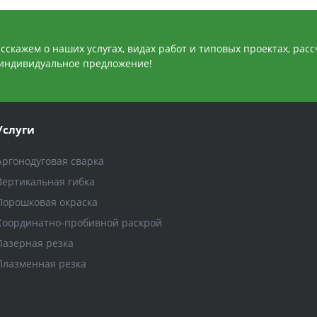
сскажем о наших услугах, видах работ и типовых проектах, рас
индивидуальное предложение!
Услуги
Аргонодуговая сварка
Вертикальная гибка
Порошковая окраска
Координатно-пробивной раскрой
Лазерная резка
Плазменная резка