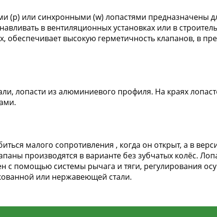
 (p) или синхронными (w) лопастями предназначены дл
авливать в вентиляционных установках или в строитель
 обеспечивает высокую герметичность клапанов, в предел
ли, лопасти из алюминиевого профиля. На краях лопаст
ами.
иться малого сопротивления , когда он открыт, а в вер
паны производятся в варианте без зубчатых колёс. Лоп
н с помощью системы рычага и тяги, регулирования о
кованной или нержавеющей стали.