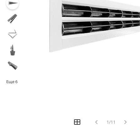
Еще
6
1/11