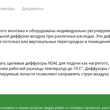
аметры
Документы
ого монтажа и оборудованы индивидуально регулируем
ной диффузии воздуха при различных расходах. Эти ди
потолках или вертикальных перегородках в помещениях с
ть щелевые диффузоры NSAL для подачи как нагретого, 
ении рабочей разницы температур до 10 С°. Диффузоры
ируемые лопасти позволяют направлять струю воздуха.
сскажем о наших услугах, видах работ и типовых проектах, рас