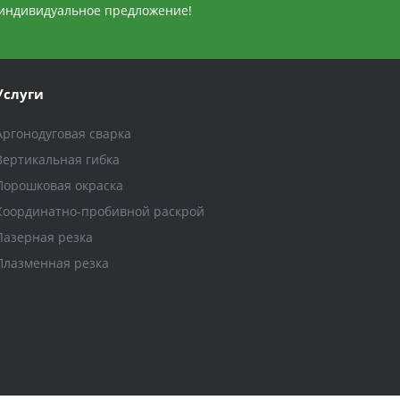
индивидуальное предложение!
Услуги
Аргонодуговая сварка
Вертикальная гибка
Порошковая окраска
Координатно-пробивной раскрой
Лазерная резка
Плазменная резка